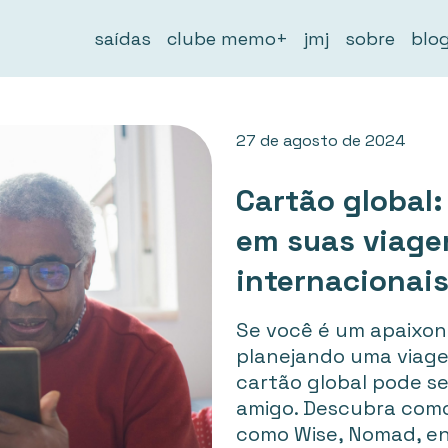
saídas
clube memo+
jmj
sobre
blo
27 de agosto de 2024
Cartão global:
em suas viage
internacionai
Se você é um apaixon
planejando uma viage
cartão global pode s
amigo. Descubra como
como Wise, Nomad, en