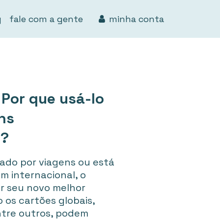
g
fale com a gente
minha conta
 Por que usá-lo
ns
s?
ado por viagens ou está
m internacional, o
er seu novo melhor
 os cartões globais,
tre outros, podem