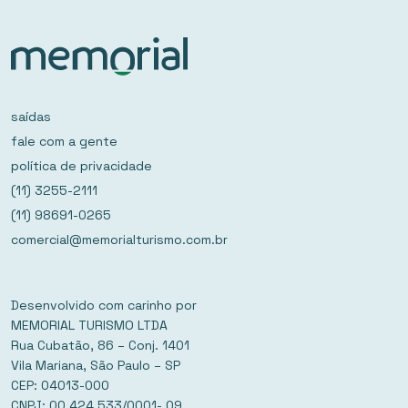
saídas
fale com a gente
política de privacidade
(11) 3255-2111
(11) 98691-0265
comercial@memorialturismo.com.br
Desenvolvido com carinho por
MEMORIAL TURISMO LTDA
Rua Cubatão, 86 – Conj. 1401
Vila Mariana, São Paulo – SP
CEP: 04013-000
CNPJ: 00.424.533/0001- 09