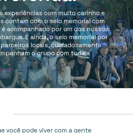
 experiências com muito carinho e
os contam com o selo memorial com
po é acompanhado por um dos nossos
arque. E ainda, o selo memorial por
 parceiros locais, cuidadosamente
companham o grupo com toda a
e você pode viver com a gente