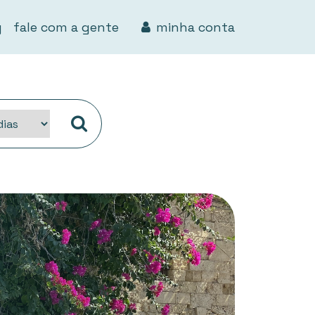
g
fale com a gente
minha conta