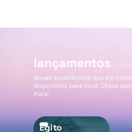
lançamentos
Novas experiências que em breve
disponíveis para você. Clique par
mais!
Egito