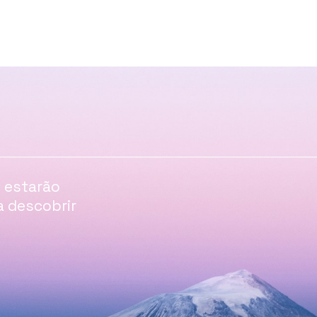
 estarão
a descobrir