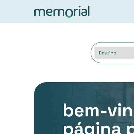
bem-vin
página p