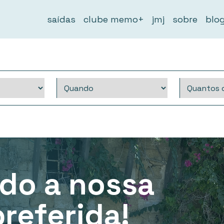
saídas
clube memo+
jmj
sobre
blo
do a nossa
referida!