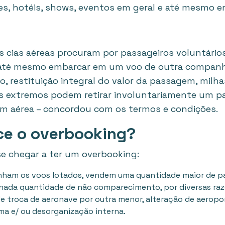
s, hotéis, shows, eventos em geral e até mesmo em
 cias aéreas procuram por passageiros voluntários
u até mesmo embarcar em um voo de outra companh
 restituição integral do valor da passagem, milhas
s extremos podem retirar involuntariamente um pas
m aérea – concordou com os termos e condições.
ce o overbooking?
se chegar a ter um overbooking:
tenham os voos lotados, vendem uma quantidade maior de 
ada quantidade de não comparecimento, por diversas raz
e troca de aeronave por outra menor, alteração de aeropor
ma e/ ou desorganização interna.