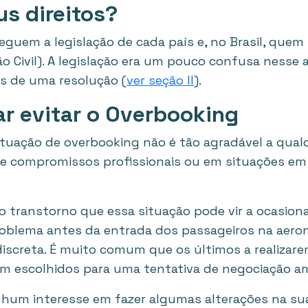
us direitos?
eguem a legislação de cada país e, no Brasil, quem
ão Civil). A legislação era um pouco confusa nesse
és de uma resolução (
ver seção II
).
ar evitar o Overbooking
ituação de overbooking não é tão agradável a qual
de compromissos profissionais ou em situações e
o transtorno que essa situação pode vir a ocasion
roblema antes da entrada dos passageiros na aerona
screta. É muito comum que os últimos a realizarem
 escolhidos para uma tentativa de negociação am
hum interesse em fazer algumas alterações na sua