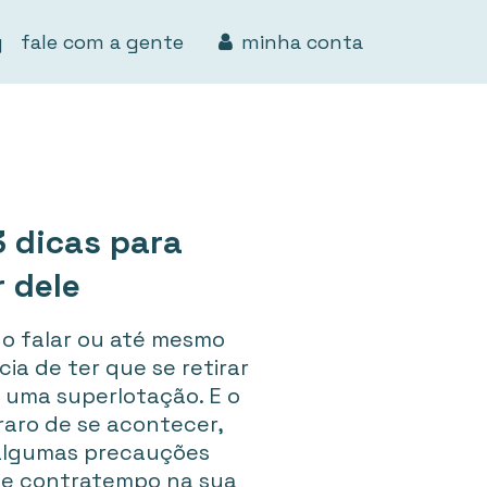
g
fale com a gente
minha conta
3 dicas para
r dele
do falar ou até mesmo
ia de ter que se retirar
 uma superlotação. E o
 raro de se acontecer,
algumas precauções
se contratempo na sua