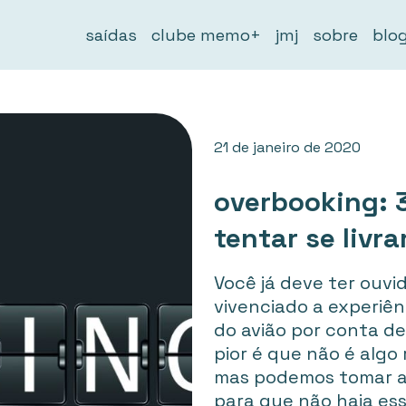
saídas
clube memo+
jmj
sobre
blo
21 de janeiro de 2020
overbooking: 
tentar se livra
Você já deve ter ouvi
vivenciado a experiênc
do avião por conta de
pior é que não é algo
mas podemos tomar 
para que não haja es