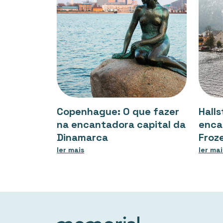
Copenhague: O que fazer
Halls
na encantadora capital da
enca
Dinamarca
Froz
ler mais
ler mai