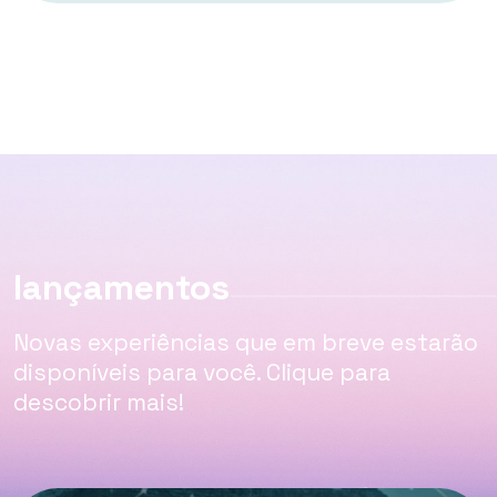
lançamentos
Novas experiências que em breve estarão
disponíveis para você. Clique para
descobrir mais!