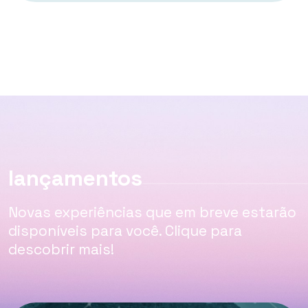
lançamentos
Novas experiências que em breve estarão
disponíveis para você. Clique para
descobrir mais!