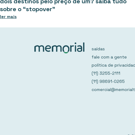
dois destinos pelo preço de um? saiba tudo
sobre o “stopover”
ler mais
saídas
fale com a gente
política de privacida
(11) 3255-2111
(11) 98691-0265
comercial@memorialt