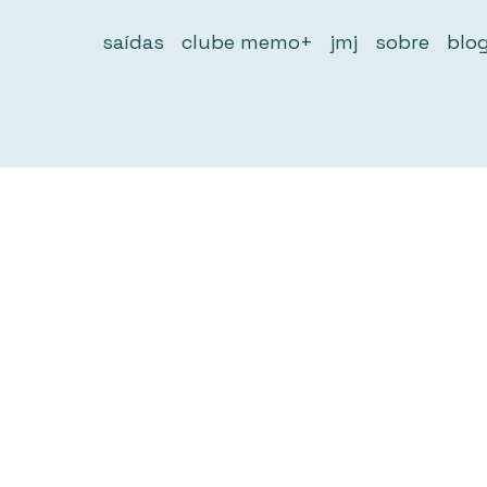
saídas
clube memo+
jmj
sobre
blo