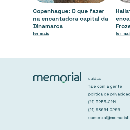
Copenhague: O que fazer
Halls
na encantadora capital da
enca
Dinamarca
Froz
ler mais
ler mai
saídas
fale com a gente
política de privacida
(11) 3255-2111
(11) 98691-0265
comercial@memorialt