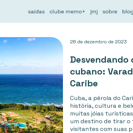
saídas
clube memo+
jmj
sobre
blo
26 de dezembro de 2023
Desvendando o
cubano: Varad
Caribe
Cuba, a pérola do Car
história, cultura e be
muitas jóias turística
um destino de tirar o
visitantes com suas 