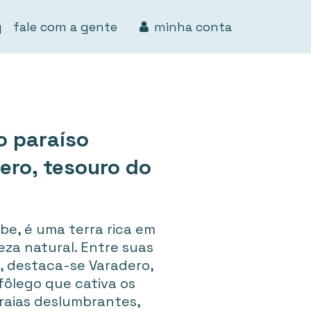
g
fale com a gente
minha conta
 paraíso
ero, tesouro do
ibe, é uma terra rica em
leza natural. Entre suas
s, destaca-se Varadero,
 fôlego que cativa os
praias deslumbrantes,