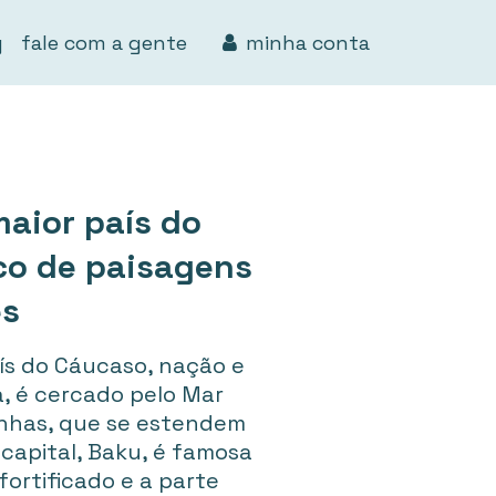
g
fale com a gente
minha conta
maior país do
co de paisagens
es
aís do Cáucaso, nação e
a, é cercado pelo Mar
nhas, que se estendem
 capital, Baku, é famosa
fortificado e a parte