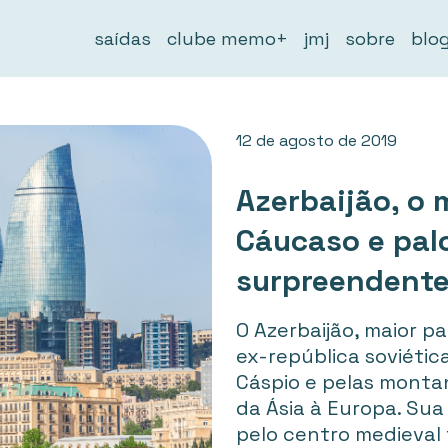
saídas
clube memo+
jmj
sobre
blo
12 de agosto de 2019
Azerbaijão, o 
Cáucaso e pal
surpreendent
O Azerbaijão, maior p
ex-república soviétic
Cáspio e pelas monta
da Ásia à Europa. Sua
pelo centro medieval 