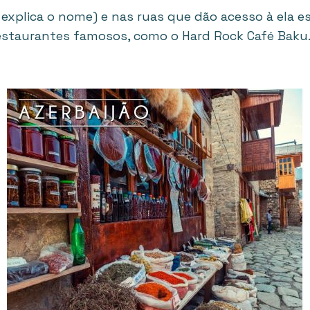
 explica o nome) e nas ruas que dão acesso à ela es
e restaurantes famosos, como o Hard Rock Café Baku