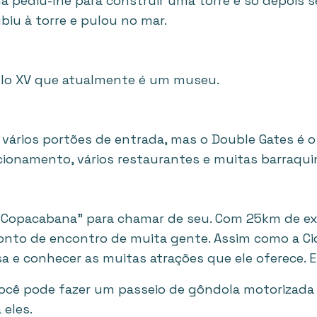
lha pediu-lhe para construir uma torre e só depois 
biu à torre e pulou no mar.
ulo XV que atualmente é um museu.
 vários portões de entrada, mas o Double Gates é o
cionamento, vários restaurantes e muitas barraqui
 Copacabana” para chamar de seu. Com 25km de ex
ponto de encontro de muita gente. Assim como a Ci
a e conhecer as muitas atrações que ele oferece. 
você pode fazer um passeio de gôndola motorizada 
 eles.