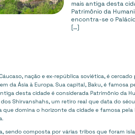
mais antiga desta ci
Patrimônio da Humani
encontra-se o Paláci
[…]
 Cáucaso, nação e ex-república soviética, é cercado
m da Ásia à Europa. Sua capital, Baku, é famosa p
 antiga desta cidade é considerada Patrimônio da 
o dos Shirvanshahs, um retiro real que data do sécu
 que domina o horizonte da cidade e famosa pela 
a.
da, sendo composta por várias tribos que foram isl