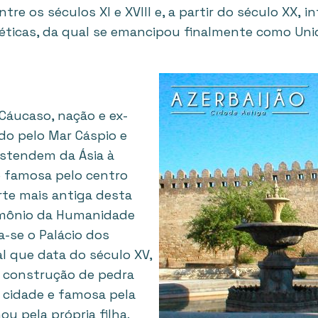
tre os séculos XI e XVIII e, a partir do século XX, 
iéticas, da qual se emancipou finalmente como Uni
 Cáucaso, nação e ex-
ado pelo Mar Cáspio e
stendem da Ásia à
 é famosa pelo centro
arte mais antiga desta
imônio da Humanidade
a-se o Palácio dos
al que data do século XV,
, construção de pedra
 cidade e famosa pela
ou pela própria filha.