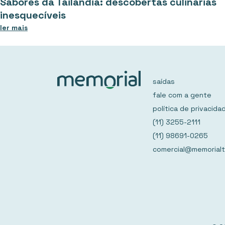
Sabores da Tailândia: descobertas culinárias
inesquecíveis
ler mais
saídas
fale com a gente
política de privacida
(11) 3255-2111
(11) 98691-0265
comercial@memorialt