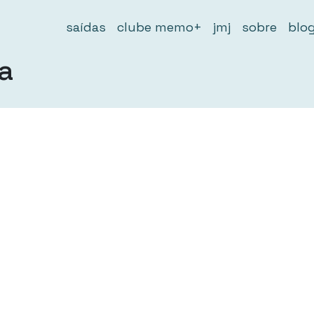
saídas
clube memo+
jmj
sobre
blo
sa