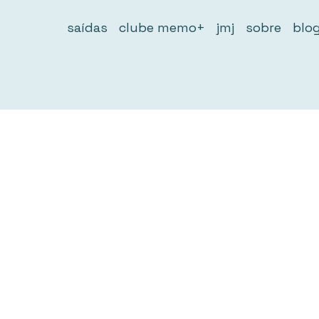
saídas
clube memo+
jmj
sobre
blo