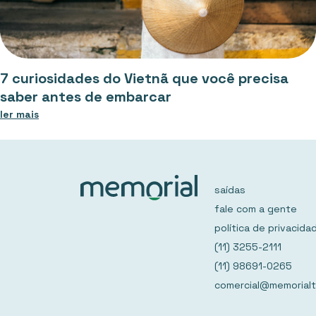
7 curiosidades do Vietnã que você precisa
saber antes de embarcar
ler mais
saídas
fale com a gente
política de privacida
(11) 3255-2111
(11) 98691-0265
comercial@memorialt