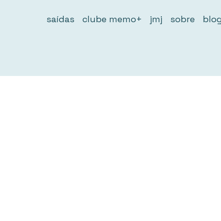
saídas
clube memo+
jmj
sobre
blo