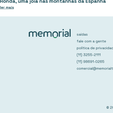
Ronda, uma jóia nas montanhas da Espanha
ler mais
saídas
fale com a gente
política de privacida
(11) 3255-2111
(11) 98691-0265
comercial@memorialt
© 2