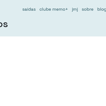
saídas
clube memo+
jmj
sobre
blo
os