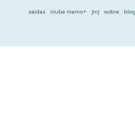
saídas
clube memo+
jmj
sobre
blo